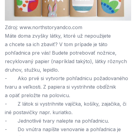
Zdroj: www.northstoryandco.com
Máte doma zvyšky látky, ktoré už nepoužijete
a chcete sa ich zbaviť? V tom prípade je táto
pohľadnica pre vás! Budete potrebovať nožnice,
recyklovaný papier (napríklad
takýto
), látky rôznych
druhov, stužku, lepidlo.
- Ako prvé si vytvorte pohľadnicu požadovaného
tvaru a veľkosti. Z papiera si vystrihnite obdĺžnik
a opäť preložte na polovicu.
- Z látok si vystrihnite vajíčka, košíky, zajačika, či
iné postavičky napr. kuriatko.
- Jednotlivé tvary nalepte na pohľadnicu.
- Do vnútra napíšte venovanie a pohľadnica je