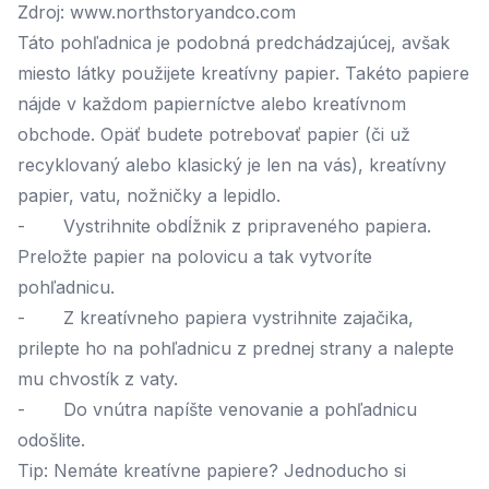
Zdroj: www.northstoryandco.com
Táto pohľadnica je podobná predchádzajúcej, avšak
miesto látky použijete kreatívny papier. Takéto papiere
nájde v každom papierníctve alebo kreatívnom
obchode. Opäť budete potrebovať papier (či už
recyklovaný alebo klasický je len na vás), kreatívny
papier, vatu, nožničky a lepidlo.
- Vystrihnite obdĺžnik z pripraveného papiera.
Preložte papier na polovicu a tak vytvoríte
pohľadnicu.
- Z kreatívneho papiera vystrihnite zajačika,
prilepte ho na pohľadnicu z prednej strany a nalepte
mu chvostík z vaty.
- Do vnútra napíšte venovanie a pohľadnicu
odošlite.
Tip: Nemáte kreatívne papiere? Jednoducho si