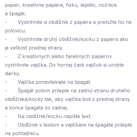
papier, kreatívne papiere, fixku, lepidlo, nožnice
a špagát.
- Vystrihnite si obdĺžnik z papiera a preložte ho na
polovicu.
- Vystrihnite druhý obdĺžnik/kocku z papiera ako
je veľkosť prednej strany.
- Z kreatívnych alebo farebných papierov
vystrihnite vajíčka. Do hornej časti vajíčok si urobte
dierky.
- Vajíčka ponavliekajte na špagát.
- Špagát potom prilepte na zadnú stranu druhého
obdĺžnika/kocky tak, aby vajíčka boli z prednej strany
a konce špagáta zo zadnej.
- Na obdĺžnik/kocku napíšte text.
- Obdĺžnik s textom a vajíčkami na špagáte prilepte
na pohľadnicu.