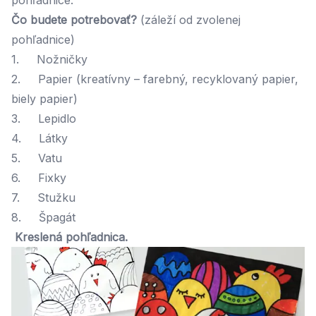
pohľadnice.
Čo budete potrebovať?
(záleží od zvolenej
pohľadnice)
1. Nožničky
2. Papier (kreatívny – farebný, recyklovaný papier,
biely papier)
3. Lepidlo
4. Látky
5. Vatu
6. Fixky
7. Stužku
8. Špagát
Kreslená pohľadnica.