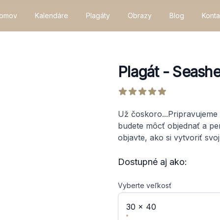
omov
Kalendáre
Plagáty
Obrazy
Blog
Konta
Plagát
-
Seashe
Product information
Reviews
out of 5 stars
Description
Už čoskoro...Pripravujeme 
budete môcť objednať a per
objavte, ako si vytvoriť svo
Dostupné aj ako:
Vyberte veľkosť
30 x 40