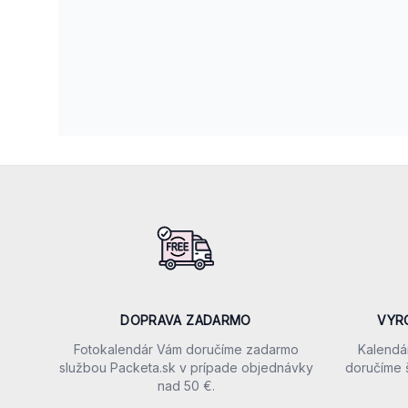
Footer
Our perks
DOPRAVA ZADARMO
VYR
Fotokalendár Vám doručíme zadarmo
Kalendá
službou Packeta.sk v prípade objednávky
doručíme 
nad 50 €.