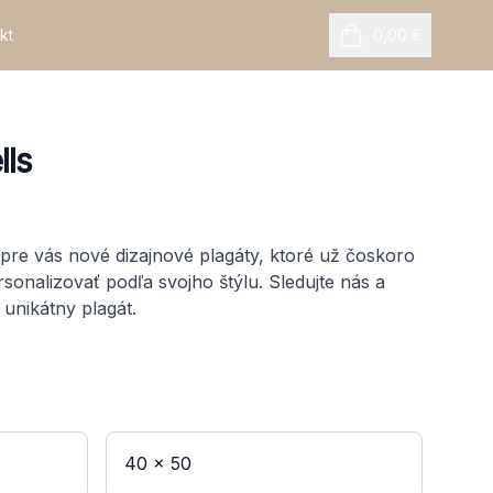
kt
0,00 €
položiek v košíku
lls
pre vás nové dizajnové plagáty, ktoré už čoskoro
sonalizovať podľa svojho štýlu. Sledujte nás a
j unikátny plagát.
40 x 50