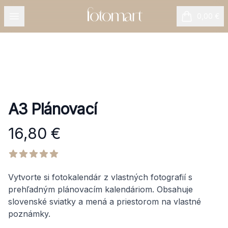
Open menu
0,00 €
položiek v k
A3 Plánovací
16,80 €
Product information
Reviews
out of 5 stars
Description
Vytvorte si fotokalendár z vlastných fotografií s
prehľadným plánovacím kalendáriom. Obsahuje
slovenské sviatky a mená a priestorom na vlastné
poznámky.